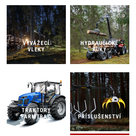
VYVÁŽECÍ
HYDRAULICKÉ
VLEKY
RUKY
TRAKTORY
FARMTRAC
PŘÍSLUŠENSTVÍ