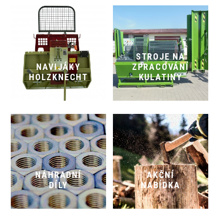
STROJE NA
NAVIJÁKY
ZPRACOVÁNÍ
HOLZKNECHT
KULATINY
NÁHRADNÍ
AKČNÍ
DÍLY
NABÍDKA