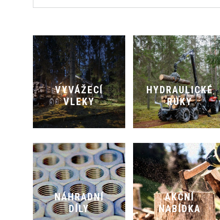
VYVÁŽECÍ
HYDRAULICKÉ
VLEKY
RUKY
NÁHRADNÍ
AKČNÍ
DÍLY
NABÍDKA