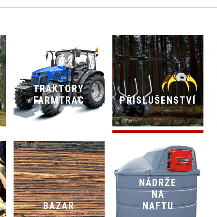
TRAKTORY
FARMTRAC
PŘÍSLUŠENSTVÍ
NÁDRŽE
NA
BAZAR
NAFTU