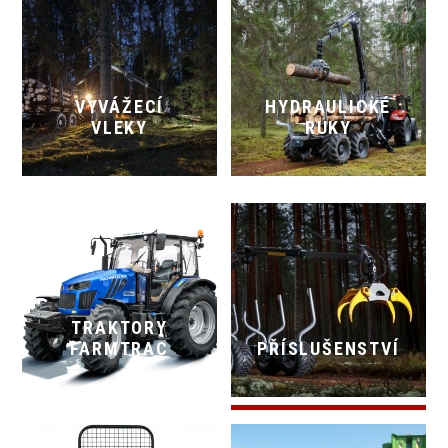
VYVÁŽECÍ
HYDRAULICKÉ
VLEKY
RUKY
TRAKTORY
FARMTRAC
PŘÍSLUŠENSTVÍ