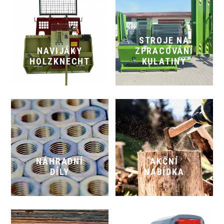
STROJE NA
NAVIJÁKY
ZPRACOVÁNÍ
HOLZKNECHT
KULATINY
NÁHRADNÍ
AKČNÍ
DÍLY
NABÍDKA