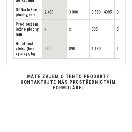
délka, mm
Délka ložné
2 450
3 000
3 550 - 4085
3 680 - 4
plochy, mm
Prodloužení
ložné plochy,
x
x
535
535
mm
Hmotnost
vleku (bez
260
890
1 180
1 350
výbavy), kg
MÁTE ZÁJEM O TENTO PRODUKT?
KONTAKTUJTE NÁS PROSTŘEDNICTVÍM
FORMULÁŘE: