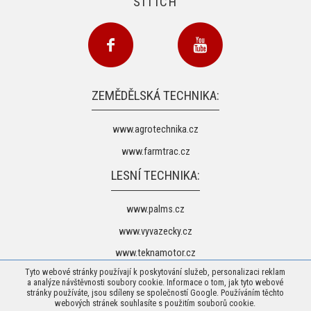
SÍTÍCH
ZEMĚDĚLSKÁ TECHNIKA:
www.agrotechnika.cz
www.farmtrac.cz
LESNÍ TECHNIKA:
www.palms.cz
www.vyvazecky.cz
www.teknamotor.cz
Tyto webové stránky používají k poskytování služeb, personalizaci reklam
a analýze návštěvnosti soubory cookie. Informace o tom, jak tyto webové
stránky používáte, jsou sdíleny se společností Google. Používáním těchto
webových stránek souhlasíte s použitím souborů cookie.
© 2026 Agrotechnika Vaněk s.r.o. -
Mapa stránek