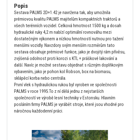
Popis
Sestava PALMS 2D+1.42 je navržena tak, aby umožnila
prémiovou kvalitu PALMS majitelům kompaktních traktorů a
všech terénních vozidel. Celková hmotnost 1500 kg a dosah
hydraulické ruky 4,2 m nabízí optimální rovnováhu mezi
dostatečným výkonem a nízkou hmotností nutnou pro tažení
menšími vozidly. Navzdory svým menším rozměrům tato
sestava obsahuje prémiové funkce, jako je dvojitý rám přívěsu,
zvýšená odolnost proti korozi s KTL + práškové lakování a
další. Navíc je možné sestavu objednat s různým doplňkovým
vybavením, jako je pohon kol Robson, box na biomasu,
sklápěcí korba nebo centrála.
První vlek s hydraulickou rukou byl vyroben ve společnosti
PALMS v roce 1995.To z ní dělá jednu z nejstarších
společností ve výrobě lesní techniky v Estonsku. Hlavním
posláním firmy PALMS je vyrábět stroje, které jsou vhodné pro
náročnou každodenní práci.