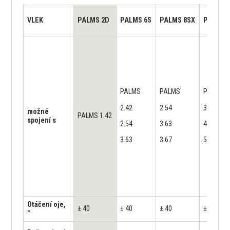
VLEK
PALMS 2D
PALMS 6S
PALMS 8SX
PALMS 
PALMS
PALMS
PALMS
2.42
2.54
3.67
možné
PALMS 1.42
spojení s
2.54
3.63
4.71
3.63
3.67
5.75 a 5.
Otáčení oje,
± 40
± 40
± 40
± 40
°