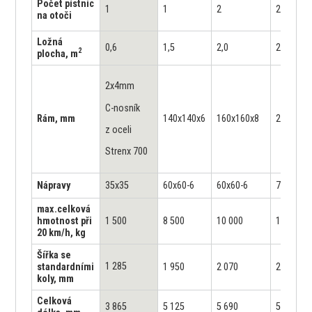
Počet pístnic
1
1
2
2
na otoči
Ložná
0,6
1,5
2,0
2,0
2
plocha, m
2x4mm
C-nosník
Rám, mm
140x140x6
160x160x8
2x(160x8
z oceli
Strenx 700
Nápravy
35x35
60x60-6
60x60-6
70x70-6
max.celková
hmotnost při
1 500
8 500
10 000
10 000
20 km/h, kg
Šířka se
1 285
standardními
1 950
2 070
2 050
koly, mm
Celková
3 865
5 125
5 690
5 780