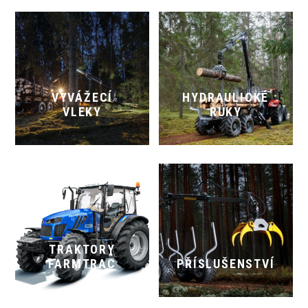
VYVÁŽECÍ
HYDRAULICKÉ
VLEKY
RUKY
TRAKTORY
FARMTRAC
PŘÍSLUŠENSTVÍ