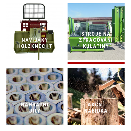
STROJE NA
NAVIJÁKY
ZPRACOVÁNÍ
HOLZKNECHT
KULATINY
NÁHRADNÍ
AKČNÍ
DÍLY
NABÍDKA