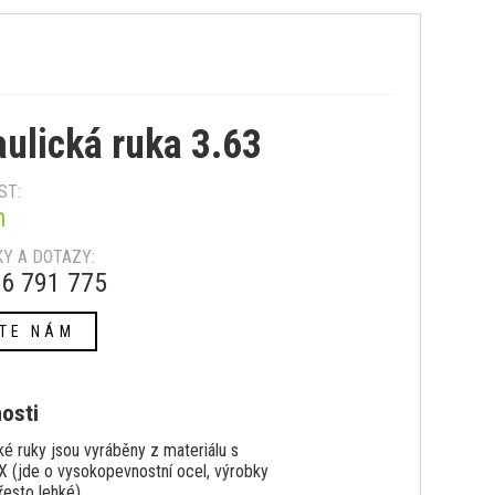
ulická ruka 3.63
ST:
m
Y A DOTAZY:
6 791 775
TE NÁM
nosti
é ruky jsou vyráběny z materiálu s
 (jde o vysokopevnostní ocel, výrobky
řesto lehké).