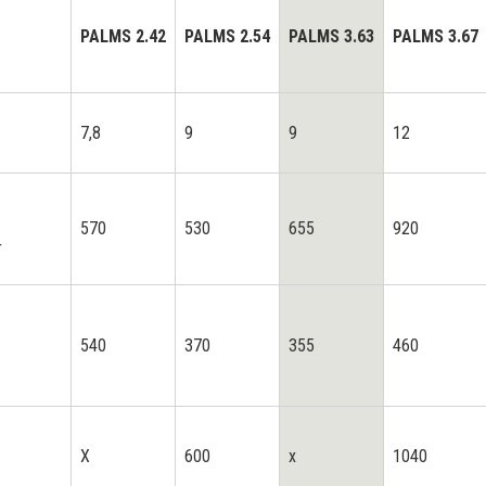
PALMS 2.42
PALMS 2.54
PALMS 3.63
PALMS 3.67
7,8
9
9
12
570
530
655
920
r
540
370
355
460
X
600
x
1040