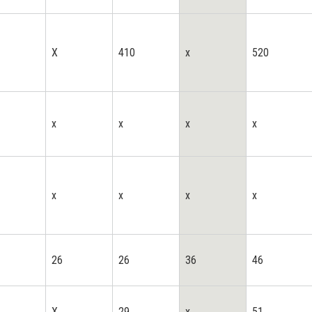
X
410
x
520
x
x
x
x
x
x
x
x
26
26
36
46
X
29
x
51