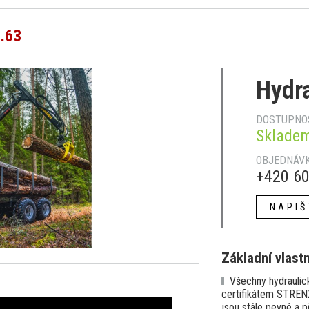
.63
Hydra
DOSTUPNO
Sklade
OBJEDNÁVK
+420 60
NAPIŠ
Základní vlast
Všechny hydraulick
certifikátem STRENX
jsou stále pevné a p