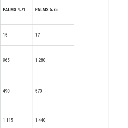
PALMS 4.71
PALMS 5.75
PALMS 5.85
PA
15
17
17
21
965
1 280
1 100
1 5
490
570
470
640
1 115
1 440
1 270
1 7