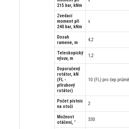
215 bar, kNm
Zvedací
moment při
x
240 bar, kNm
Dosah
4,2
ramene, m
Teleskopický
1,2
výsuv, m
Doporučený
rotátor, kN
(FL -
10 (FL) pro čep prům
přírubový
rotátor)
Počet pístnic
2
na otoči
Možnost
330
otáčení, °