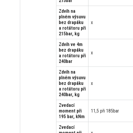
215bar
Zdvih na
plném výsuvu
bez drapáku
x
a rotátoru při
215bar, kg
Zdvih ve 4m
bez drapáku
x
a rotátoru při
240bar
Zdvih na
plném výsuvu
bez drapáku
x
a rotátoru při
240bar, kg
Zvedací
moment při
11,5 při 185bar
195 bar, kNm
Zvedací
moment při
x