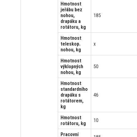
Hmotnost
jeřábu bez
nohou,
185
drapáku a
rotátoru, kg
Hmotnost
teleskop.
x
nohou, kg
Hmotnost
výklopných
50
nohou, kg
Hmotnost
standardního
drapáku s
46
rotátorem,
kg
Hmotnost
10
rotátoru, kg
Pracovní