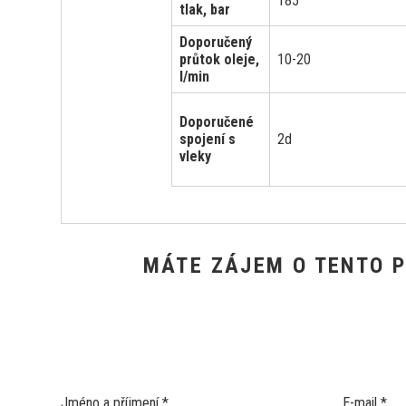
185
tlak, bar
Doporučený
průtok oleje,
10-20
l/min
Doporučené
spojení s
2d
vleky
MÁTE ZÁJEM O TENTO 
Jméno a příjmení *
E-mail *