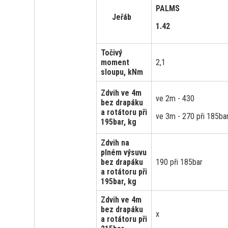
PALMS
Jeřáb
1.42
Točivý
moment
2,1
sloupu, kNm
Zdvih ve 4m
ve 2m - 430
bez drapáku
a rotátoru při
ve 3m - 270 při 185ba
195bar, kg
Zdvih na
plném výsuvu
bez drapáku
190 při 185bar
a rotátoru při
195bar, kg
Zdvih ve 4m
bez drapáku
x
a rotátoru při