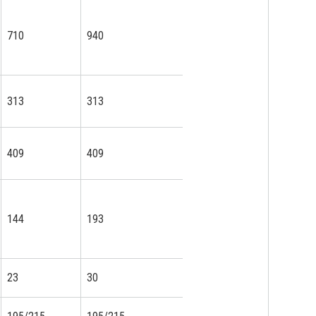
710
940
950
1 2
313
313
313
x
409
409
409
474
144
193
193
193
23
30
30
45