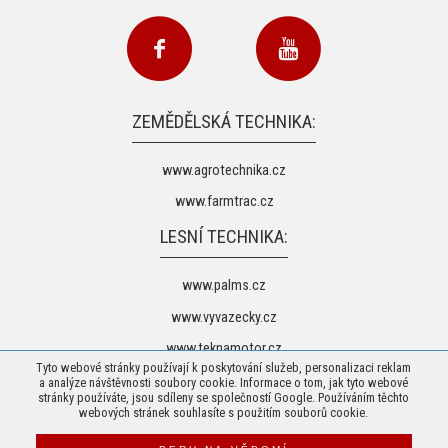
ZEMĚDĚLSKÁ TECHNIKA:
www.agrotechnika.cz
www.farmtrac.cz
LESNÍ TECHNIKA:
www.palms.cz
www.vyvazecky.cz
www.teknamotor.cz
Tyto webové stránky používají k poskytování služeb, personalizaci reklam
a analýze návštěvnosti soubory cookie. Informace o tom, jak tyto webové
stránky používáte, jsou sdíleny se společností Google. Používáním těchto
webových stránek souhlasíte s použitím souborů cookie.
© 2026 Agrotechnika Vaněk s.r.o. -
Mapa stránek