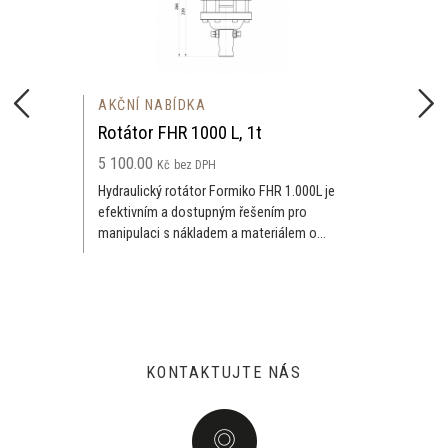
AKČNÍ NABÍDKA
t
Rotátor FHR 3000L, 3t
6 500.00
Kč
bez DPH
 FHR 1.000L je
AKČNÍ CENA PLATÍ DO VYPRODÁNÍ
šením pro
Hydraulický rotátor Formiko FHR 3.
teriálem o...
efektivním a dostupným řešením pro
KONTAKTUJTE NÁS