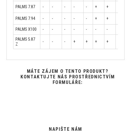
PALMS 7.87
-
-
-
-
-
+
+
+
PALMS 7.94
-
-
-
-
-
+
+
+
PALMS X100
-
-
-
-
-
-
-
+
PALMS 5.87
-
-
-
+
+
+
+
+
Z
MÁTE ZÁJEM O TENTO PRODUKT?
KONTAKTUJTE NÁS PROSTŘEDNICTVÍM
FORMULÁŘE:
NAPIŠTE NÁM