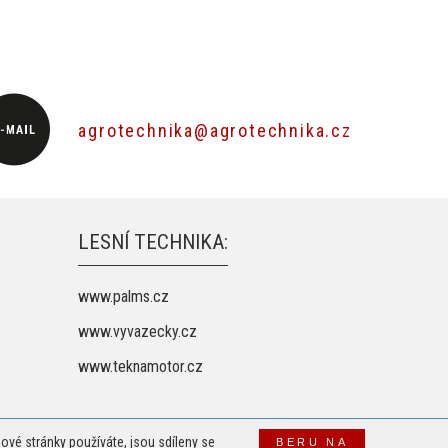
agrotechnika@agrotechnika.cz
LESNÍ TECHNIKA:
www.palms.cz
www.vyvazecky.cz
www.teknamotor.cz
ové stránky používáte, jsou sdíleny se
BERU NA