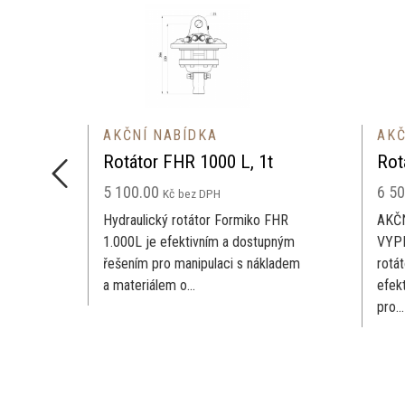
AKČNÍ NABÍDKA
AKČNÍ NABÍDKA
Rotátor FHR 1000 L, 1t
Rotátor FHR 3000
5 100.00
6 500.00
Kč
bez DPH
Kč
bez DPH
Hydraulický rotátor Formiko FHR
AKČNÍ CENA PLATÍ D
1.000L je efektivním a dostupným
VYPRODÁNÍ ZÁSOB! Hy
řešením pro manipulaci s nákladem
rotátor Formiko FHR 3
a materiálem o...
efektivním a dostupný
pro...