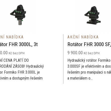
AKČNÍ NABÍDKA
L, 3t
Rotátor FHR 3000 SF, 3t
9 900.00
Kč
bez DPH
O
Hydraulický rotátor Formiko FHR
draulický
3.000SF je efektivním a dostupným
.000L je
řešením pro manipulaci s nákladem
m řešením
a materiálem o...