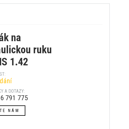
ák na
ulickou ruku
S 1.42
ST:
dání
Y A DOTAZY:
6 791 775
TE NÁM