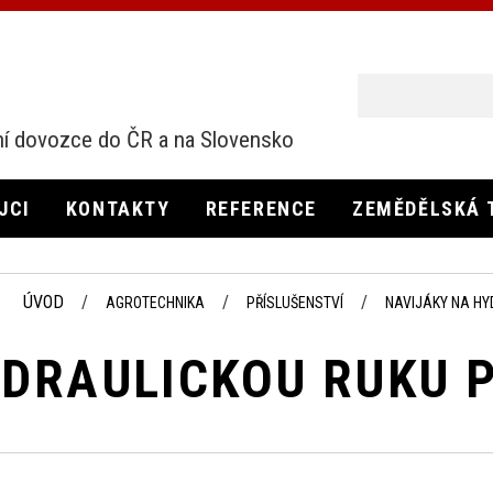
í dovozce do ČR a na Slovensko
JCI
KONTAKTY
REFERENCE
ZEMĚDĚLSKÁ 
ÚVOD
AGROTECHNIKA
PŘÍSLUŠENSTVÍ
NAVIJÁKY NA HY
YDRAULICKOU RUKU P