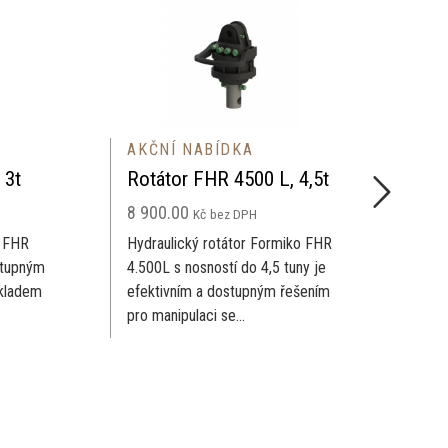
AKČNÍ NABÍDKA
AKČNÍ NABÍDKA
Rotátor FHR 4500 L, 4,5t
Rotátor FHR 450
8 900.00
10 900.00
Kč
bez DPH
Kč
bez D
Hydraulický rotátor Formiko FHR
Hydraulický rotátor
4.500L s nosností do 4,5 tuny je
4.500SF s nosností d
efektivním a dostupným řešením
efektivním a dostup
pro manipulaci se...
pro manipulaci se...