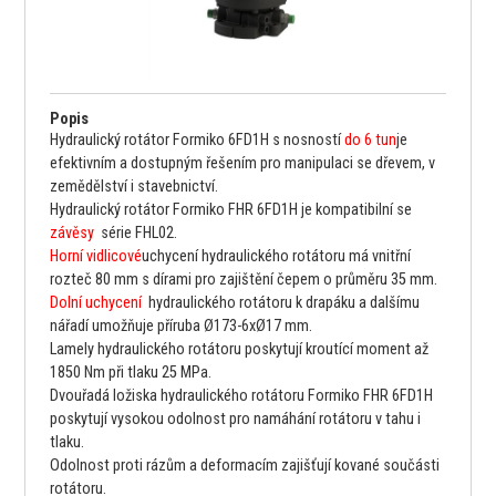
Popis
Hydraulický rotátor Formiko 6FD1H s nosností
do 6 tun
je
efektivním a dostupným řešením pro manipulaci se dřevem, v
zemědělství i stavebnictví.
Hydraulický rotátor Formiko FHR 6FD1H je kompatibilní se
závěsy
série FHL02.
Horní vidlicové
uchycení hydraulického rotátoru má vnitřní
rozteč 80 mm s dírami pro zajištění čepem o průměru 35 mm.
Dolní uchycení
hydraulického rotátoru k drapáku a dalšímu
nářadí umožňuje příruba Ø173-6xØ17 mm.
Lamely hydraulického rotátoru poskytují kroutící moment až
1850 Nm při tlaku 25 MPa.
Dvouřadá ložiska hydraulického rotátoru Formiko FHR 6FD1H
poskytují vysokou odolnost pro namáhání rotátoru v tahu i
tlaku.
Odolnost proti rázům a deformacím zajišťují kované součásti
rotátoru.