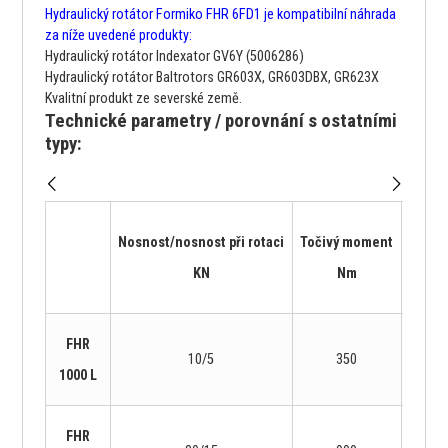
Hydraulický rotátor Formiko FHR 6FD1 je kompatibilní náhrada
za níže uvedené produkty:
Hydraulický rotátor Indexator GV6Y (5006286)
Hydraulický rotátor Baltrotors GR603X, GR603DBX, GR623X
Kvalitní produkt ze severské země.
Technické parametry / porovnání s ostatními
typy:
Nosnost/nosnost při rotaci
Točivý moment
Hmotn
KN
Nm
Kg
FHR
10/5
350
12
1000 L
FHR