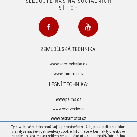
SLEDUJTE NÁS NA SOCIÁLNÍCH
SÍTÍCH
ZEMĚDĚLSKÁ TECHNIKA:
www.agrotechnika.cz
www.farmtrac.cz
LESNÍ TECHNIKA:
www.palms.cz
www.vyvazecky.cz
www.teknamotor.cz
Tyto webové stránky používají k poskytování služeb, personalizaci reklam
a analýze návštěvnosti soubory cookie. Informace o tom, jak tyto webové
stránky používáte, jsou sdíleny se společností Google. Používáním těchto