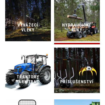
VYVÁŽECÍ
HYDRAULICKÉ
VLEKY
RUKY
TRAKTORY
FARMTRAC
PŘÍSLUŠENSTVÍ