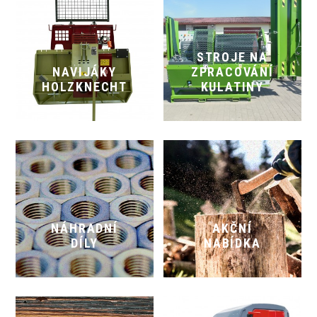
STROJE NA
NAVIJÁKY
ZPRACOVÁNÍ
HOLZKNECHT
KULATINY
NÁHRADNÍ
AKČNÍ
DÍLY
NABÍDKA